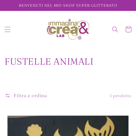
Vai
BENVENUTI NEL MIO SHOP SUPER GLITTERATO
direttamente
ai contenuti
Carrell
C
FUSTELLE ANIMALI
o
l
l
Filtra e ordina
1 prodotto
e
z
i