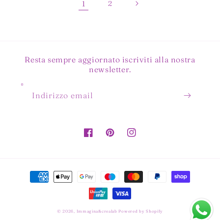
1
2
Resta sempre aggiornato iscriviti alla nostra
newsletter.
Indirizzo email
Facebook
Pinterest
Instagram
Metodi
di
pagamento
© 2026,
Immagina&crealab
Powered by Shopify