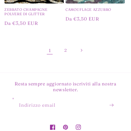
ZEBRATO CHAMPAGNE
CAMOUFLAGE AZZURRO
POLVERE DI GLITTER
Prezzo
Da €3,50 EUR
Prezzo
Da €3,50 EUR
di
di
listino
listino
1
2
Resta sempre aggiornato iscriviti alla nostra
newsletter.
Indirizzo email
Facebook
Pinterest
Instagram