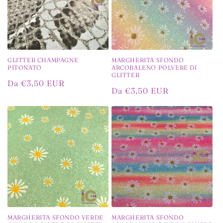
o
n
e
GLITTER CHAMPAGNE
MARGHERITA SFONDO
:
PITONATO
ARCOBALENO POLVERE DI
GLITTER
Prezzo
Da €3,50 EUR
Prezzo
Da €3,50 EUR
di
di
listino
listino
MARGHERITA SFONDO VERDE
MARGHERITA SFONDO