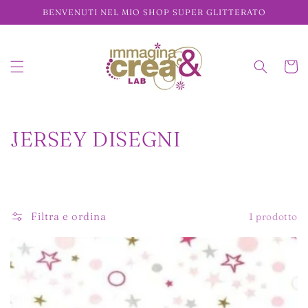
Vai
BENVENUTI NEL MIO SHOP SUPER GLITTERATO
direttamente
ai contenuti
Carrell
C
JERSEY DISEGNI
o
l
l
Filtra e ordina
1 prodotto
e
z
i