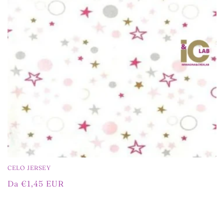
o
n
e
:
CELO JERSEY
Prezzo
Da €1,45 EUR
di
listino