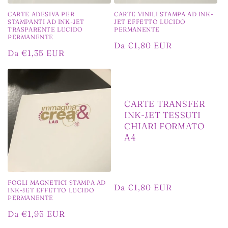
CARTE ADESIVA PER
CARTE VINILI STAMPA AD INK-
STAMPANTI AD INK-JET
JET EFFETTO LUCIDO
TRASPARENTE LUCIDO
PERMANENTE
PERMANENTE
Prezzo
Da €1,80 EUR
Prezzo
Da €1,35 EUR
di
di
listino
listino
CARTE TRANSFER
INK-JET TESSUTI
CHIARI FORMATO
A4
FOGLI MAGNETICI STAMPA AD
Prezzo
Da €1,80 EUR
INK-JET EFFETTO LUCIDO
PERMANENTE
di
listino
Prezzo
Da €1,95 EUR
di