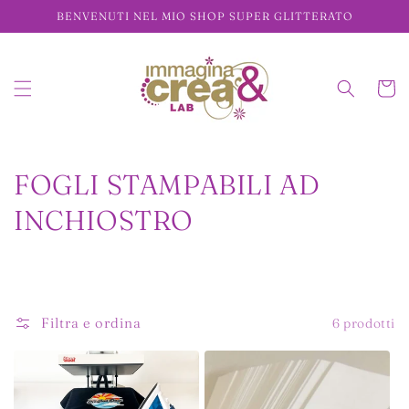
Vai
BENVENUTI NEL MIO SHOP SUPER GLITTERATO
direttamente
ai contenuti
Carrell
C
FOGLI STAMPABILI AD
o
INCHIOSTRO
l
l
e
Filtra e ordina
6 prodotti
z
i