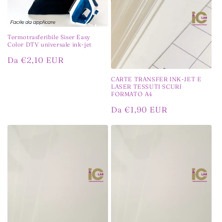
o
n
Termotrasferibile Siser Easy
Color DTV universale ink-jet
e
Prezzo
Da €2,10 EUR
:
di
CARTE TRANSFER INK-JET E
listino
LASER TESSUTI SCURI
FORMATO A4
Prezzo
Da €1,90 EUR
di
listino