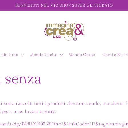
BENVENUTI NEL MIO SHOP SUPER GLITTERATO
ndo Craft
Mondo Cucito
Mondo Outlet
Corsi e Kit in
ù senza
i sono raccolti tutti i prodotti che non vendo, ma che util
 i miei lavori creativi
zon.it/dp/B08LYN97N8?th=1&linkCode=ll1&tag=immagin