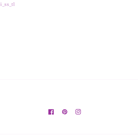
_ss_tl
Facebook
Pinterest
Instagram