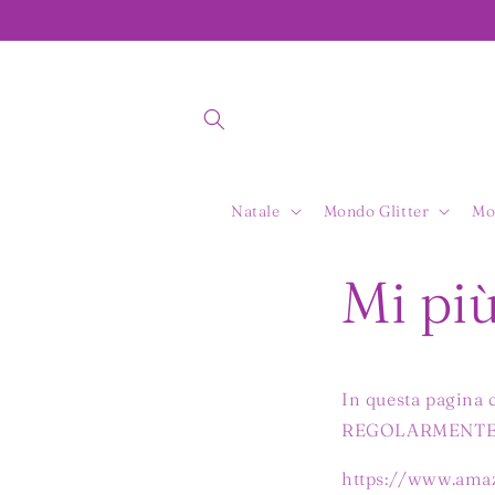
Vai
direttamente
ai contenuti
Natale
Mondo Glitter
Mo
Mi pi
In questa pagina c
REGOLARMENTE per
https://www.ama