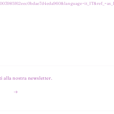
003985f62eec0bdae7d4eda960&language=it_IT&ref_=as_li
i alla nostra newsletter.