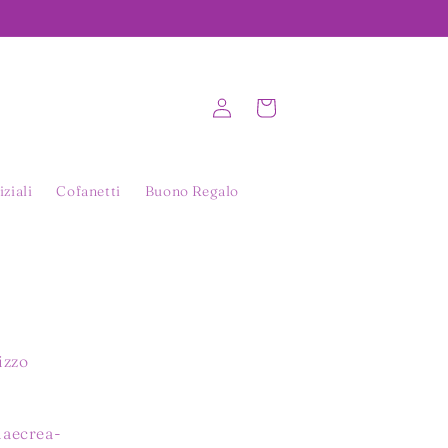
Carrello
Accedi
iziali
Cofanetti
Buono Regalo
izzo
aecrea-