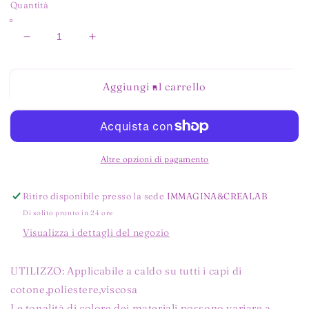
Quantità
Diminuisci
Aumenta
quantità
quantità
per
per
BK6019
BK6019
Aggiungi al carrello
Nero
Nero
Altre opzioni di pagamento
Ritiro disponibile presso la sede
IMMAGINA&CREALAB
Di solito pronto in 24 ore
Visualizza i dettagli del negozio
UTILIZZO: Applicabile a caldo su tutti i capi di
cotone,poliestere,viscosa
Le tonalità di colore dei materiali possono variare a