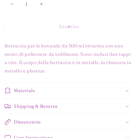
Diminuisci
Aumenta
quantità
quantità
per
per
BORRACCIA
BORRACCIA
Esaurito
IN
IN
ALLUMINIO
ALLUMINIO
DOPPIO
DOPPIO
Borraccia per le bevande da 500 ml rivestita con uno
TAPPO
TAPPO
strato di poliestere da sublimare. Sono inclusi due tappi
a vite. Il corpo della borraccia è in metallo, la chiusura in
metallo e plastica.
Materials
Shipping & Returns
Dimensions
Care Instructions