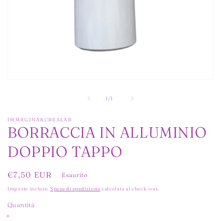
Apri
contenuti
multimediali
su
1
/
1
1
in
finestra
IMMAGINA&CREALAB
BORRACCIA IN ALLUMINIO
modale
DOPPIO TAPPO
Prezzo
€7,50 EUR
Esaurito
di
Imposte incluse.
Spese di spedizione
calcolate al check-out.
listino
Quantità