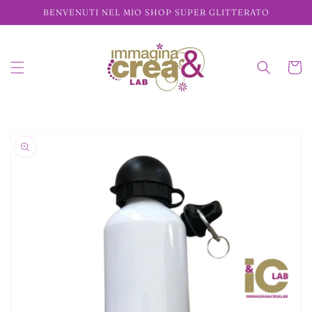
Vai
BENVENUTI NEL MIO SHOP SUPER GLITTERATO
direttamente
ai contenuti
Carrell
Passa alle
informazioni
sul prodotto