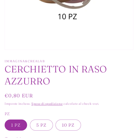
Apri
contenuti
multimediali
IMMAGINA&CREALAB
1
CERCHIETTO IN RASO
in
finestra
AZZURRO
modale
Prezzo
€0,80 EUR
di
Imposte incluse.
Spese di spedizione
calcolate al check-out.
listino
PZ
1 PZ
5 PZ
10 PZ