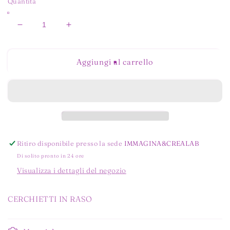
Quantità
Diminuisci
Aumenta
quantità
quantità
per
per
CERCHIETTO
CERCHIETTO
Aggiungi al carrello
IN
IN
RASO
RASO
AZZURRO
AZZURRO
Ritiro disponibile presso la sede
IMMAGINA&CREALAB
Di solito pronto in 24 ore
Visualizza i dettagli del negozio
CERCHIETTI IN RASO