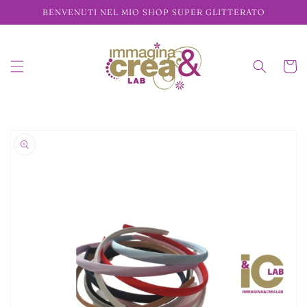
Vai
BENVENUTI NEL MIO SHOP SUPER GLITTERATO
direttamente
ai contenuti
Carrell
Passa alle
informazioni
sul prodotto