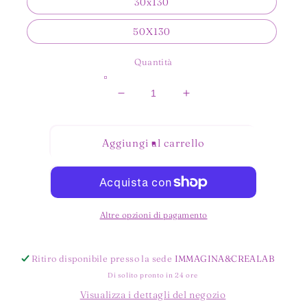
30x130
50X130
Quantità
Diminuisci
Aumenta
quantità
quantità
per
per
CIELO
CIELO
Aggiungi al carrello
STELLATO
STELLATO
JELLY
JELLY
CARTA
CARTA
DA
DA
ZUCCHERO
ZUCCHERO
Altre opzioni di pagamento
Ritiro disponibile presso la sede
IMMAGINA&CREALAB
Di solito pronto in 24 ore
Visualizza i dettagli del negozio