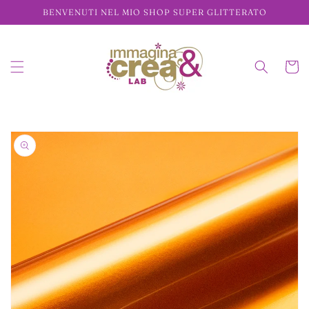
Vai
BENVENUTI NEL MIO SHOP SUPER GLITTERATO
direttamente
ai contenuti
Carrell
Passa alle
informazioni
sul prodotto