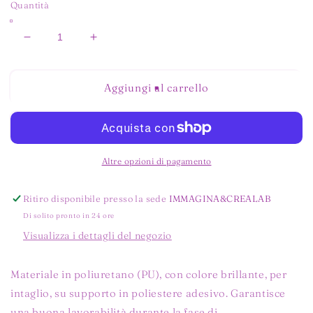
Quantità
Diminuisci
Aumenta
quantità
quantità
per
per
E0006
E0006
Aggiungi al carrello
ARANCIONE
ARANCIONE
Altre opzioni di pagamento
Ritiro disponibile presso la sede
IMMAGINA&CREALAB
Di solito pronto in 24 ore
Visualizza i dettagli del negozio
Materiale in poliuretano (PU), con colore brillante, per
intaglio, su supporto in poliestere adesivo. Garantisce
una buona lavorabilità durante la fase di