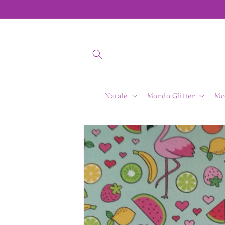
Vai
direttamente
ai contenuti
Natale
Mondo Glitter
Mo
Passa alle
informazioni
sul prodotto