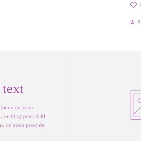
S
 text
 focus on your
, or blog post. Add
yle, or even provide