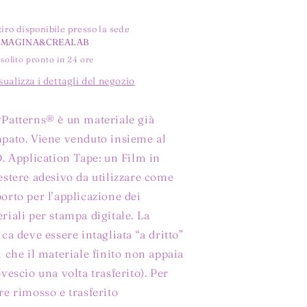
tiro disponibile presso la sede
MMAGINA&CREALAB
 solito pronto in 24 ore
sualizza i dettagli del negozio
Patterns® è un materiale già
pato. Viene venduto insieme al
D. Application Tape: un Film in
estere adesivo da utilizzare come
orto per l’applicazione dei
riali per stampa digitale. La
ica deve essere intagliata “a dritto”
ì che il materiale finito non appaia
ovescio una volta trasferito). Per
re rimosso e trasferito