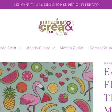
BENVENUTI NEL MIO SHOP SUPER GLITTERATO
ndo Craft
Mondo Cucito
Mondo Outlet
Corsi e Kit in
SISE
E
F
T
M