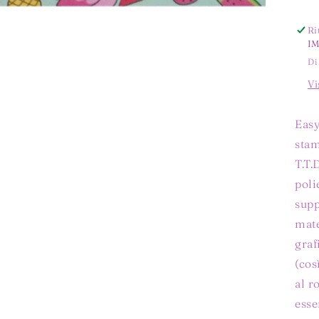
Ri
I
Di
Vi
Easy
stam
T.T.
poli
supp
mate
graf
(cos
al r
esse