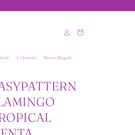
Accedi
Carrello
iziali
Cofanetti
Buono Regalo
R
ASYPATTERN
LAMINGO
ROPICAL
ENTA