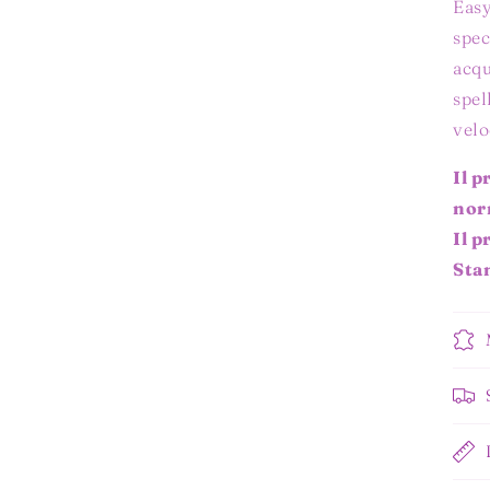
Easy
spec
acqu
spel
velo
Il p
nor
Il 
Sta