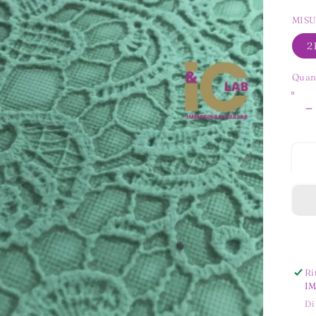
MISU
2
Quan
D
q
p
F
P
D
P
Ri
I
Di