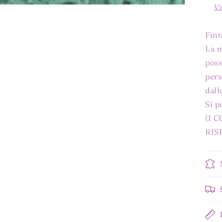
Vi
Fint
La m
poss
pers
dall
Si p
(I 
RIS