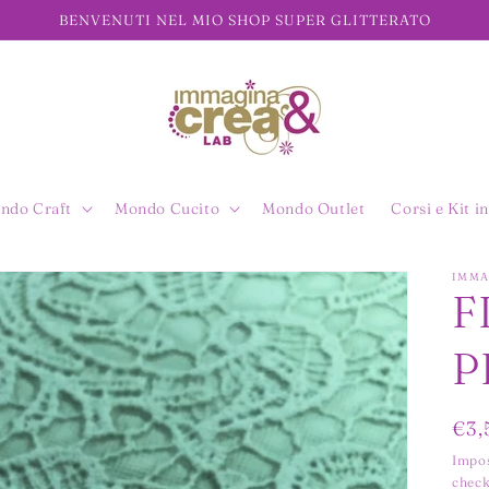
BENVENUTI NEL MIO SHOP SUPER GLITTERATO
ndo Craft
Mondo Cucito
Mondo Outlet
Corsi e Kit in
IMMA
F
P
Pre
€3,
di
Impos
check
list