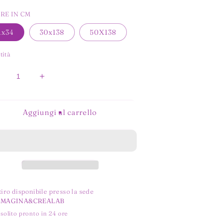
RE IN CM
1x34
30x138
50X138
tità
iminuisci
Aumenta
uantità
quantità
er
per
INTA
FINTA
Aggiungi al carrello
ELLE
PELLE
I
DI
IZZO
PIZZO
VERDE
VERDE
tiro disponibile presso la sede
MMAGINA&CREALAB
 solito pronto in 24 ore