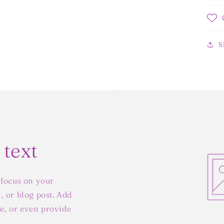
S
 text
 focus on your
, or blog post. Add
yle, or even provide