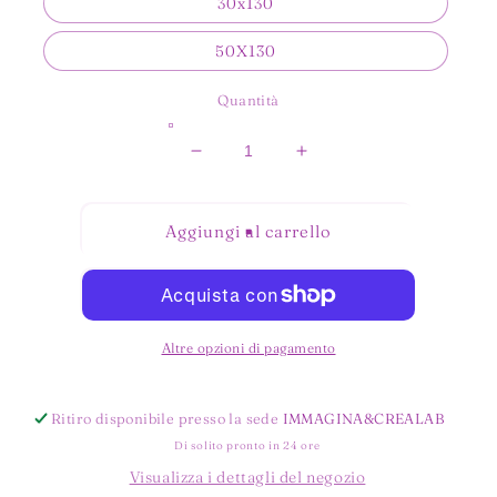
30x130
50X130
Quantità
Diminuisci
Aumenta
quantità
quantità
per
per
GLITTER
GLITTER
Aggiungi al carrello
TRASPARENTE
TRASPARENTE
ROSSO
ROSSO
Altre opzioni di pagamento
Ritiro disponibile presso la sede
IMMAGINA&CREALAB
Di solito pronto in 24 ore
Visualizza i dettagli del negozio