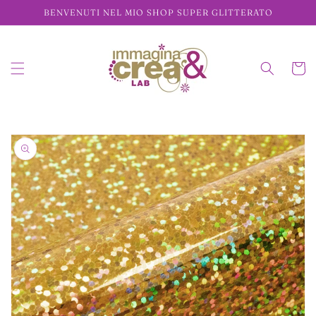
Vai
BENVENUTI NEL MIO SHOP SUPER GLITTERATO
direttamente
ai contenuti
Carrell
Passa alle
informazioni
sul prodotto