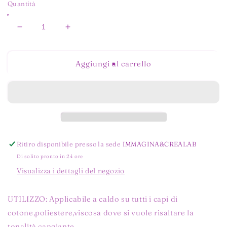
Quantità
Diminuisci
Aumenta
quantità
quantità
per
per
H0020
H0020
Aggiungi al carrello
ORO
ORO
Ritiro disponibile presso la sede
IMMAGINA&CREALAB
Di solito pronto in 24 ore
Visualizza i dettagli del negozio
UTILIZZO: Applicabile a caldo su tutti i capi di
cotone,poliestere,viscosa dove si vuole risaltare la
tonalità cangiante