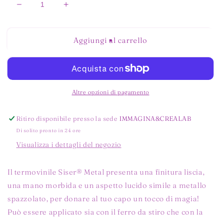
Diminuisci
Aumenta
quantità
quantità
per
per
METAL
METAL
Aggiungi al carrello
PURPLE
PURPLE
MT0015
MT0015
Altre opzioni di pagamento
Ritiro disponibile presso la sede
IMMAGINA&CREALAB
Di solito pronto in 24 ore
Visualizza i dettagli del negozio
Il termovinile Siser® Metal presenta una finitura liscia,
una mano morbida e un aspetto lucido simile a metallo
spazzolato, per donare al tuo capo un tocco di magia!
Può essere applicato sia con il ferro da stiro che con la