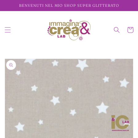
Vai
BENVENUTI NEL MIO SHOP SUPER GLITTERATO
direttamente
ai contenuti
Carrell
Passa alle
informazioni
sul prodotto