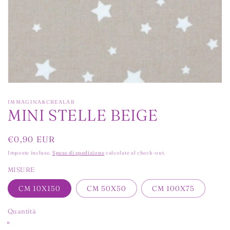
Apri
contenuti
multimediali
IMMAGINA&CREALAB
1
MINI STELLE BEIGE
in
finestra
modale
Prezzo
€0,90 EUR
di
Imposte incluse.
Spese di spedizione
calcolate al check-out.
listino
MISURE
CM 10X150
CM 50X50
CM 100X75
Quantità