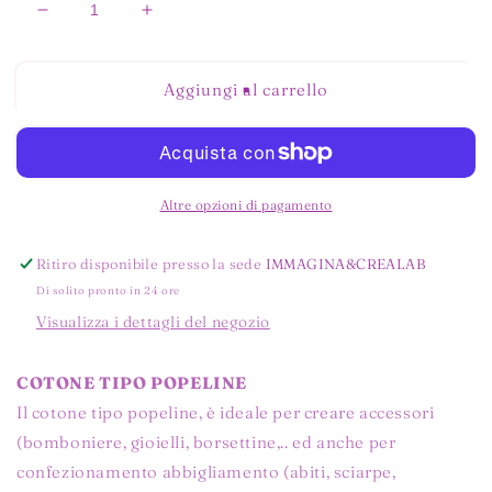
Diminuisci
Aumenta
quantità
quantità
per
per
MINI
MINI
Aggiungi al carrello
STELLE
STELLE
BEIGE
BEIGE
Altre opzioni di pagamento
Ritiro disponibile presso la sede
IMMAGINA&CREALAB
Di solito pronto in 24 ore
Visualizza i dettagli del negozio
COTONE TIPO POPELINE
Il cotone tipo popeline, è ideale per creare accessori
(bomboniere, gioielli, borsettine,.. ed anche per
confezionamento abbigliamento (abiti, sciarpe,