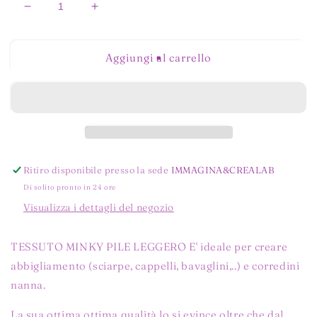
Diminuisci
Aumenta
quantità
quantità
per
per
MINKY
MINKY
Aggiungi al carrello
LISCIO
LISCIO
NERO
NERO
Ritiro disponibile presso la sede
IMMAGINA&CREALAB
Di solito pronto in 24 ore
Visualizza i dettagli del negozio
TESSUTO MINKY PILE LEGGERO E' ideale per creare
abbigliamento (sciarpe, cappelli, bavaglini,..) e corredini
nanna.
La sua ottima ottima qualità lo si evince oltre che dal