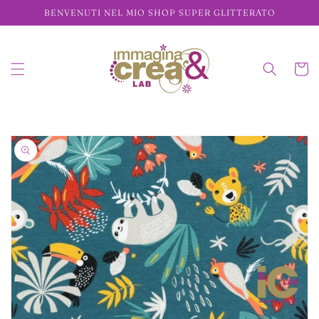
Vai
BENVENUTI NEL MIO SHOP SUPER GLITTERATO
direttamente
ai contenuti
Carrell
Passa alle
informazioni
sul prodotto