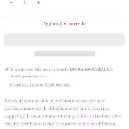
Diminuisci
Aumenta
quantità
quantità
per
per
PAPAYA
PAPAYA
Aggiungi al carrello
BLU
BLU
JERSEY
JERSEY
Ritiro disponibile presso la sede
IMMAGINA&CREALAB
Di solito pronto in 24 ore
Visualizza i dettagli del negozio
Jersey di cotone, ideale per creare accessori per
confezionamento di abbigliamento (abiti, sciarpe,
cappelli,..) La sua ottima ottima qualità lo si evince oltre
che dal certificato Oeko-Tex anche dalla morbidezza,