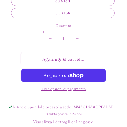
30X138
50X138
Quantità
Diminuisci
Aumenta
quantità
quantità
per
per
POLVERE
POLVERE
Aggiungi al carrello
DI
DI
GLITTER
GLITTER
ROSSO
ROSSO
Altre opzioni di pagamento
Ritiro disponibile presso la sede
IMMAGINA&CREALAB
Di solito pronto in 24 ore
Visualizza i dettagli del negozio