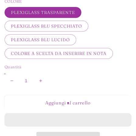
COLORE
PLEXIGLASS TRASPARENTE
PLEXIGLASS BLU SPECCHIATO
PLEXIGLASS BLU LUCIDO
COLORE A SCELTA DA INSERIRE IN NOTA
Quantità
Diminuisci
Aumenta
quantità
quantità
per
per
SFERA
SFERA
Aggiungi al carrello
FRIULI
FRIULI
VENEZIA
VENEZIA
GIULIA
GIULIA
IN
IN
PLEXIGLASS
PLEXIGLASS