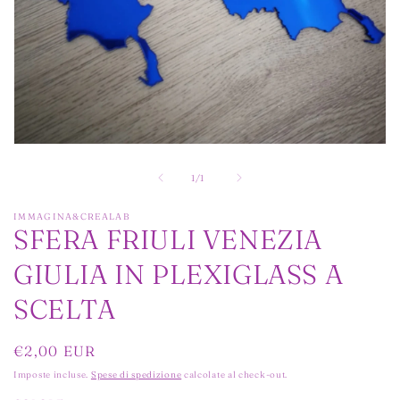
Apri
contenuti
multimediali
su
1
/
1
1
in
finestra
IMMAGINA&CREALAB
SFERA FRIULI VENEZIA
modale
GIULIA IN PLEXIGLASS A
SCELTA
Prezzo
€2,00 EUR
di
Imposte incluse.
Spese di spedizione
calcolate al check-out.
listino