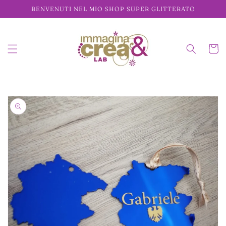
Vai
BENVENUTI NEL MIO SHOP SUPER GLITTERATO
direttamente
ai contenuti
Carrell
Passa alle
informazioni
sul prodotto