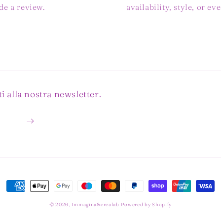
ide a review.
availability, style, or e
i alla nostra newsletter.
Metodi
di
© 2026,
Immagina&crealab
Powered by Shopify
pagamento