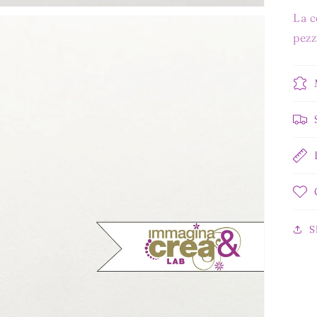
La c
pezz
S