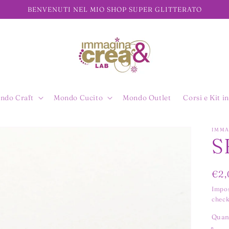
BENVENUTI NEL MIO SHOP SUPER GLITTERATO
ndo Craft
Mondo Cucito
Mondo Outlet
Corsi e Kit in
IMMA
S
Pre
€2,
di
Impos
check
list
Quan