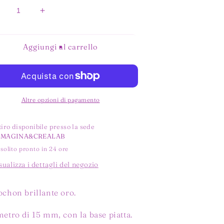
iminuisci
Aumenta
uantità
quantità
er
per
HINE
SHINE
Aggiungi al carrello
ORO
ORO
Altre opzioni di pagamento
tiro disponibile presso la sede
MMAGINA&CREALAB
 solito pronto in 24 ore
sualizza i dettagli del negozio
chon brillante oro.
etro di 15 mm, con la base piatta.