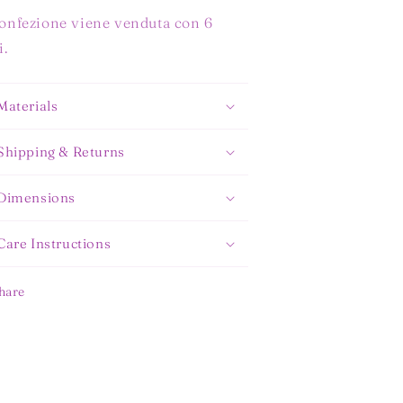
onfezione viene venduta con 6
i.
Materials
Shipping & Returns
Dimensions
Care Instructions
hare