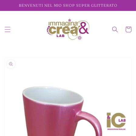
Vai
BENVENUTI NEL MIO SHOP SUPER GLITTERATO
direttamente
ai contenuti
Carrell
Passa alle
informazioni
sul prodotto