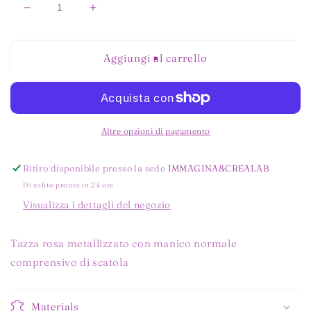
Diminuisci
Aumenta
quantità
quantità
per
per
TAZZA
TAZZA
Aggiungi al carrello
SUBLIMATICA
SUBLIMATICA
ROSA
ROSA
METALIZZATO
METALIZZATO
Altre opzioni di pagamento
Ritiro disponibile presso la sede
IMMAGINA&CREALAB
Di solito pronto in 24 ore
Visualizza i dettagli del negozio
Tazza rosa
metallizzato con manico normale
comprensivo di scatola
Materials