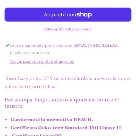
Siser
Siser
Easy
Easy
Color
Color
DTV
DTV
universale
universale
Altre opzioni di pagamento
ink-
ink-
jet
jet
Ritiro disponibile presso la sede
IMMAGINA&CREALAB
Di solito pronto in 24 ore
Visualizza i dettagli del negozio
Siser Easy Color DTV termotrasferibile universale inkjet
per tessuti scuri o chiari
Per stampa Inkjet, adatto a qualsiasi colore di
tessuto.
Conforme alla normativa REACH.
Certificato Oeko-tex® Standard 100 Classe II
Certificato VeganOK.