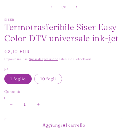
contenuti
c
multimediali
m
su
1
/
2
1
2
in
in
finestra
SISER
f
Termotrasferibile Siser Easy
modale
m
Color DTV universale ink-jet
Prezzo
€2,10 EUR
di
Imposte incluse.
Spese di spedizione
calcolate al check-out.
listino
pz
1 foglio
10 fogli
Quantità
Diminuisci
Aumenta
quantità
quantità
per
per
Termotrasferibile
Termotrasferibile
Aggiungi al carrello