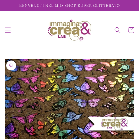
Vai
BENVENUTI NEL MIO SHOP SUPER GLITTERATO
direttamente
ai contenuti
Carrell
Passa alle
informazioni
sul prodotto