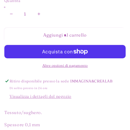
Quantità
Diminuisci
Aumenta
quantità
quantità
per
per
TESSUTO
TESSUTO
Aggiungi al carrello
SUGHERO
SUGHERO
FARFALLA
FARFALLA
Altre opzioni di pagamento
Ritiro disponibile presso la sede
IMMAGINA&CREALAB
Di solito pronto in 24 ore
Visualizza i dettagli del negozio
Tessuto/sughero.
Spessore 0,1 mm