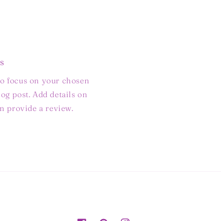
s
to focus on your chosen
log post. Add details on
ven provide a review.