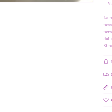
Vi
La m
poss
pers
dall
Si p