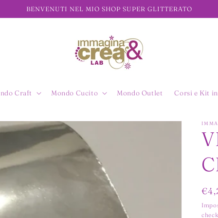
BENVENUTI NEL MIO SHOP SUPER GLITTERATO
ndo Craft
Mondo Cucito
Mondo Outlet
Corsi e Kit in
IMMA
V
C
Pre
€4,
di
Impos
check
list