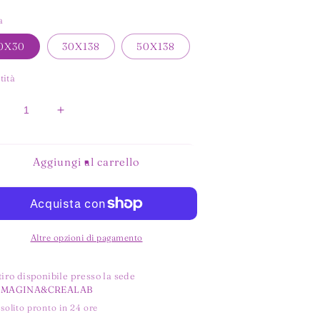
a
0X30
30X138
50X138
tità
iminuisci
Aumenta
uantità
quantità
er
per
ERNICIATO
VERNICIATO
Aggiungi al carrello
CHAMPAGNE
CHAMPAGNE
Altre opzioni di pagamento
tiro disponibile presso la sede
MMAGINA&CREALAB
 solito pronto in 24 ore