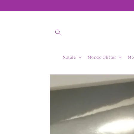
Vai
direttamente
ai contenuti
Natale
Mondo Glitter
Mo
Passa alle
informazioni
sul prodotto