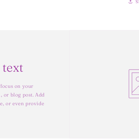
S
 text
 focus on your
, or blog post. Add
yle, or even provide