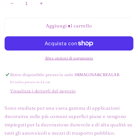
Diminuisci
Aumenta
quantità
quantità
per
per
VINILE
VINILE
Aggiungi al carrello
ALTA
ALTA
ADESIVITA&#39;
ADESIVITA&#39;
NERO
NERO
LUCIDO
LUCIDO
Altre opzioni di pagamento
Ritiro disponibile presso la sede
IMMAGINA&CREALAB
Di solito pronto in 24 ore
Visualizza i dettagli del negozio
Sono studiate per una vasta gamma di applicazioni
decorative sulle più comuni superfici piane e vengono
impiegati per la decorazione durevole e di alta qualità su
tutti gli autoveicoli e mezzi di trasporto pubblico.