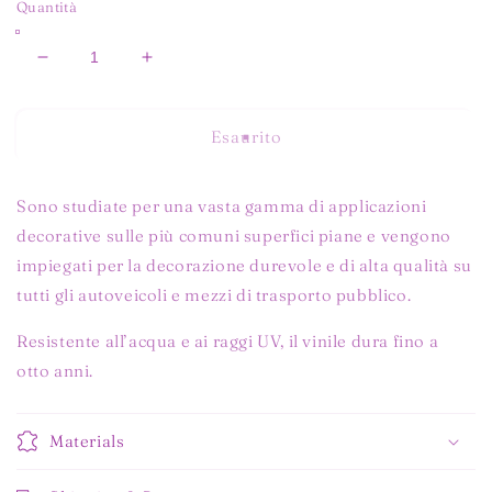
Quantità
Diminuisci
Aumenta
quantità
quantità
per
per
VINILE
VINILE
Esaurito
ALTA
ALTA
ADESIVITA&#39;
ADESIVITA&#39;
TURCHESE
TURCHESE
Sono studiate per una vasta gamma di applicazioni
CHIARO
CHIARO
decorative sulle più comuni superfici piane e vengono
LUCIDO
LUCIDO
impiegati per la decorazione durevole e di alta qualità su
tutti gli autoveicoli e mezzi di trasporto pubblico.
Resistente all’acqua e ai raggi UV, il vinile dura fino a
otto anni.
Materials