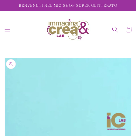
Vai
BENVENUTI NEL MIO SHOP SUPER GLITTERATO
direttamente
ai contenuti
Carrell
Passa alle
informazioni
sul prodotto