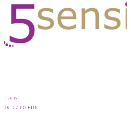
o
n
e
:
5 SENSI
Prezzo
Da €7,50 EUR
di
listino